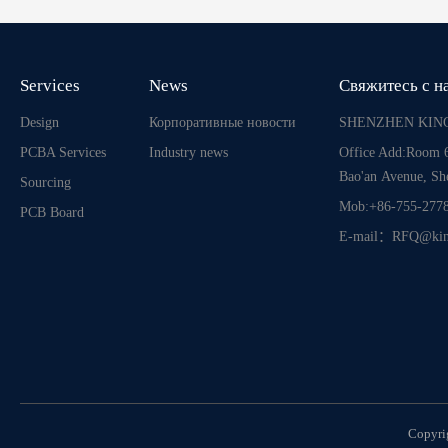
Services
News
Свяжитесь с н
Design
Корпоративные новости
SHENZHEN KING
PCBA Services
Industry news
Office Add:Room 6
Bao'an Avenue, Sh
Sourcing
Mob:+86-755-277
PCB Board
E-mail：RFQ@kin
Copyr