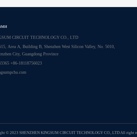
ами
SUM CIRCUIT TECHNOLOGY CO., LTD
15, Area A, Building B, Shenzhen West Silicon Valley, No. 5010,
enzhen City, Guangdong Province
83365 +86-18118756023
gsumpcba.com
ight © 2023 SHENZHEN KINGSUM CIRCUIT TECHNOLOGY CO., LTD All right re