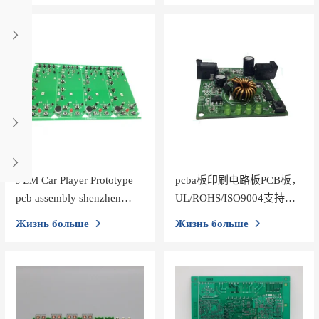
s EM Car Player Prototype
pcba板印刷电路板PCB板，
pcb assembly shenzhen
UL/ROHS/ISO9004支持，
Custom printed Circuit
SMT DIP
Жизнь больше
Жизнь больше
Boards，Support SMT DIP
Assembly，UL/ROHS/
ISO9001