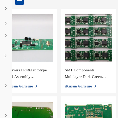
4 Layers FR4&Prototype
SMT Components
PCB Assembly
Multilayer Dark Green
&Components Sourcing&
Soldmask Prototype Printed
Жизнь больше
Жизнь больше
Heavy Copper Thickness&
Circuit Board
Lead Free Supported SMT
DIP