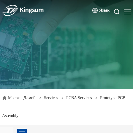
Язык
Места:
Домой
>
Services
>
PCBA Services
>
Prototype PCB
Assembly