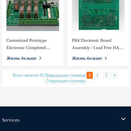
Customized Prototype
FR4 Electronic Board
Electronic Completed
Assembly / Lead Free HASL
Products PCB Assembly /
Multilayer Pcb Fabrication
Жизнь больше
Жизнь больше
Mechanical Parts Fabrication
Всего записей 42
Предыдущая страница
1
2
3
4
Следующая страница
Services